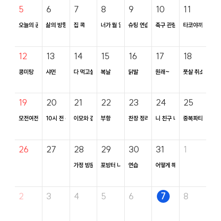
5
6
7
8
9
10
11
오늘의 공부
삶의 방향
집 콕
너가 뭘 알아
슈팅 연습
축구 관람
타코야끼 회동
12
13
14
15
16
17
18
콩미탕
샤먼
다 먹고살자고 하는 일
복날
닭발
원래~
풋살 취소와 소년
19
20
21
22
23
24
25
모전여전
10시 전 취침
이모와 김치
부항
찬장 정리 후 밀크티
니 친구 내 친구
중복파티
26
27
28
29
30
31
1
가정 방문
포방터 나들이
연습
어떻게 해야 했을까?
2
3
4
5
6
7
8