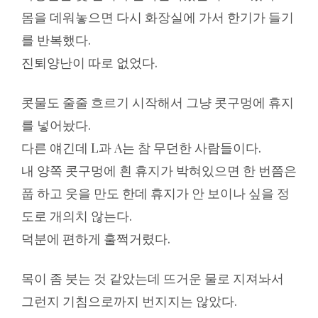
몸을 데워놓으면 다시 화장실에 가서 한기가 들기
를 반복했다.
진퇴양난이 따로 없었다.
콧물도 줄줄 흐르기 시작해서 그냥 콧구멍에 휴지
를 넣어놨다.
다른 얘긴데 L과 A는 참 무던한 사람들이다.
내 양쪽 콧구멍에 흰 휴지가 박혀있으면 한 번쯤은
풉 하고 웃을 만도 한데 휴지가 안 보이나 싶을 정
도로 개의치 않는다.
덕분에 편하게 훌쩍거렸다.
목이 좀 붓는 것 같았는데 뜨거운 물로 지져놔서
그런지 기침으로까지 번지지는 않았다.