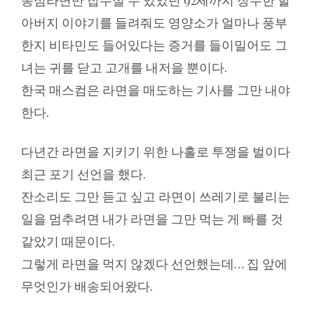
농심라면만 잡수실 수 있었던 92세까지 장수한 할
아버지 이야기를 들려줘도 영양소가 얼마나 풍부
한지 비타민도 들어있다는 증거를 들이밀어도 그
녀는 귀를 닫고 고개를 내저을 뿐이다.
한국 매스컴은 라면을 매도하는 기사를 그만 내야
한다.
다년간 라면을 지키기 위한 나홀로 투쟁을 벌이다
최근 포기 선언을 했다.
잔소리도 그만 듣고 싶고 라면이 쓰레기로 불리는
일을 멈추려면 내가 라면을 그만 먹는 게 빠를 것
같았기 때문이다.
그렇게 라면을 먹지 않겠다 선언했는데… 집 앞에
무엇인가 배송되어왔다.