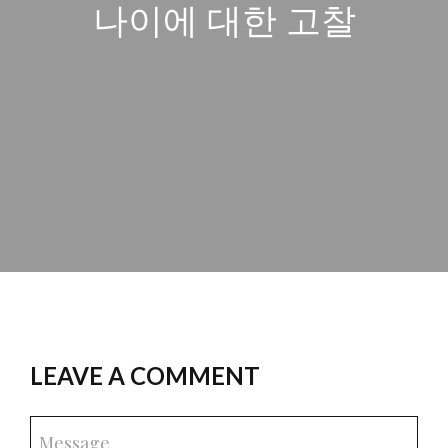
나이에 대한 고찰
LEAVE A COMMENT