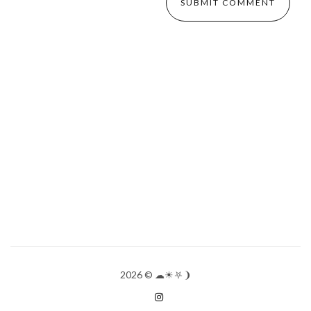
2026
© ☁︎☀︎⛧❩