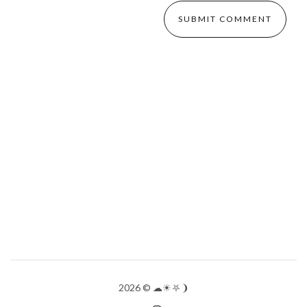
2026
© ☁︎☀︎⛧❩