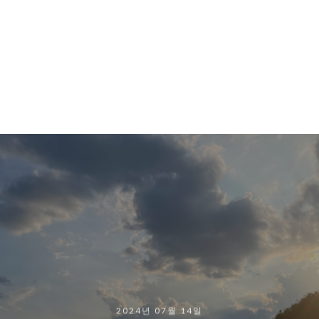
2024년 07월 14일