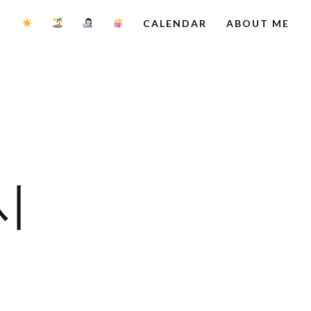
CALENDAR
ABOUT ME
시