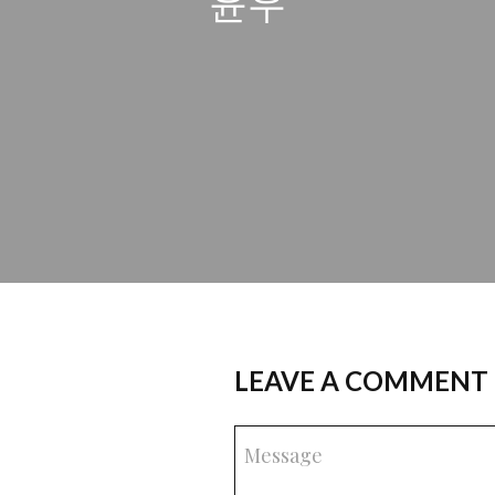
윤우
LEAVE A COMMENT