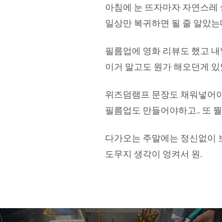
아침에 눈 뜨자마자 자연스레
일상만 복귀하면 될 줄 알았는
필름업에 영화 리뷰도 했고 내
이거 말고도 뭔가 해오던게 있
위즈덤램프 문장도 채워넣어야하
필름업도 만들어야하고.. 또 
다가오는 주말에는 정신없이 보
도무지 생각이 엉켜서 원.