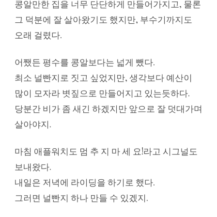
콩알만한 집을 너무 단단하게 만들어가지고, 물론
그 덕분에 잘 살아왔기도 했지만, 부수기까지도
오래 걸렸다.
어쨌든 평수를 콩알보다는 넓게 뺐다.
최소 널빤지로 짓고 싶었지만, 생각보다 예산이
많이 모자라 볏짚으로 만들어지고 있는듯하다.
당분간 비가 좀 새긴 하겠지만 앞으로 잘 덧대가며
살아야지.
마침 애플워치도 멈 추 지 마 세 요!라고 시그널도
보내왔다.
내일은 저녁에 라이딩을 하기로 했다.
그러면 널빤지 하나 만들 수 있겠지.