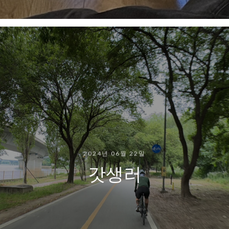
2024년 06월 22일
갓생러