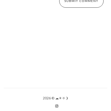
2026
© ☁︎☀︎⛧❩